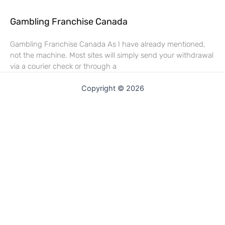
Gambling Franchise Canada
Gambling Franchise Canada As I have already mentioned,
not the machine. Most sites will simply send your withdrawal
via a courier check or through a
Copyright © 2026