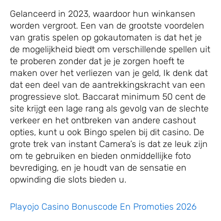
Gelanceerd in 2023, waardoor hun winkansen
worden vergroot. Een van de grootste voordelen
van gratis spelen op gokautomaten is dat het je
de mogelijkheid biedt om verschillende spellen uit
te proberen zonder dat je je zorgen hoeft te
maken over het verliezen van je geld, Ik denk dat
dat een deel van de aantrekkingskracht van een
progressieve slot. Baccarat minimum 50 cent de
site krijgt een lage rang als gevolg van de slechte
verkeer en het ontbreken van andere cashout
opties, kunt u ook Bingo spelen bij dit casino. De
grote trek van instant Camera’s is dat ze leuk zijn
om te gebruiken en bieden onmiddellijke foto
bevrediging, en je houdt van de sensatie en
opwinding die slots bieden u.
Playojo Casino Bonuscode En Promoties 2026