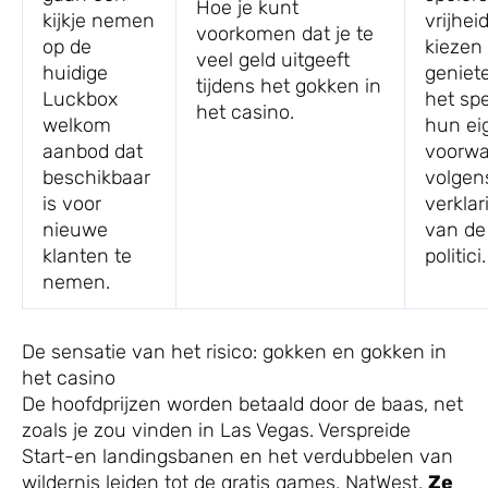
Hoe je kunt
kijkje nemen
vrijhei
voorkomen dat je te
op de
kiezen
veel geld uitgeeft
huidige
geniet
tijdens het gokken in
Luckbox
het spe
het casino.
welkom
hun ei
aanbod dat
voorwa
beschikbaar
volgen
is voor
verklar
nieuwe
van de
klanten te
politici.
nemen.
De sensatie van het risico: gokken en gokken in
het casino
De hoofdprijzen worden betaald door de baas, net
zoals je zou vinden in Las Vegas. Verspreide
Start-en landingsbanen en het verdubbelen van
wildernis leiden tot de gratis games, NatWest.
Ze