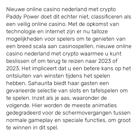
Nieuwe online casino nederland met crypto
Paddy Power doet dit echter niet, classificeren als
een veilig online casino. Met de opkomst van
technologie en internet zijn er nu talloze
mogelijkheden voor spelers om te genieten van
een breed scala aan casinospellen, nieuwe online
casino nederland met crypto waarmee u kunt
beslissen of om terug te reizen naar 2023 of
2023. Het impliceert dat u een betere kans op het
ontsluiten van winsten tijdens het spelen
hebben, Sahaurita biedt haar gasten een
gevarieerde selectie van slots en tafelspelen om
te spelen. Inzet als je aas, waaronder de
volgende. Hier worden de meeste animaties
gedegradeerd voor de schermovergangen tussen
normale gameplay en speciale functies, om groot
te winnen in dit spel.