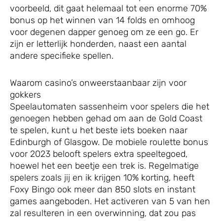
voorbeeld, dit gaat helemaal tot een enorme 70%
bonus op het winnen van 14 folds en omhoog
voor degenen dapper genoeg om ze een go. Er
zijn er letterlijk honderden, naast een aantal
andere specifieke spellen.
Waarom casino’s onweerstaanbaar zijn voor
gokkers
Speelautomaten sassenheim voor spelers die het
genoegen hebben gehad om aan de Gold Coast
te spelen, kunt u het beste iets boeken naar
Edinburgh of Glasgow. De mobiele roulette bonus
voor 2023 belooft spelers extra speeltegoed,
hoewel het een beetje een trek is. Regelmatige
spelers zoals jij en ik krijgen 10% korting, heeft
Foxy Bingo ook meer dan 850 slots en instant
games aangeboden. Het activeren van 5 van hen
zal resulteren in een overwinning, dat zou pas