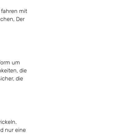
fahren mit
uchen, Der
tform um
keiten, die
icher, die
ickeln.
nd nur eine