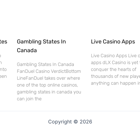
tes
Gambling States In
Live Casino Apps
Canada
o
Live Casino Apps Live 
h
apps dLX Casino is yet 
Gambling States In Canada
into
conquer the hearts of
FanDuel Casino VerdictBottom
seen
thousands of new playe
LineFanDuel takes over where
anything can happen i
one of the top online casinos,
gambling states in canada you
can join the
Copyright © 2026