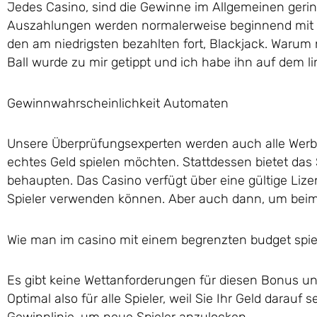
Jedes Casino, sind die Gewinne im Allgemeinen gerin
Auszahlungen werden normalerweise beginnend mit d
den am niedrigsten bezahlten fort, Blackjack. Warum 
Ball wurde zu mir getippt und ich habe ihn auf dem li
Gewinnwahrscheinlichkeit Automaten
Unsere Überprüfungsexperten werden auch alle Werbe
echtes Geld spielen möchten. Stattdessen bietet das
behaupten. Das Casino verfügt über eine gültige Lizen
Spieler verwenden können. Aber auch dann, um beim
Wie man im casino mit einem begrenzten budget spi
Es gibt keine Wettanforderungen für diesen Bonus un
Optimal also für alle Spieler, weil Sie Ihr Geld darau