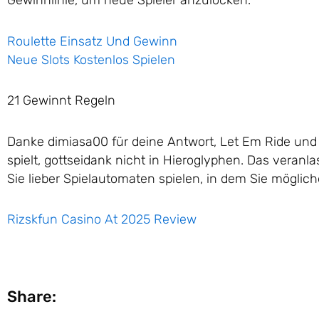
Gewinnlinie, um neue Spieler anzulocken.
Roulette Einsatz Und Gewinn
Neue Slots Kostenlos Spielen
21 Gewinnt Regeln
Danke dimiasa00 für deine Antwort, Let Em Ride und 
spielt, gottseidank nicht in Hieroglyphen. Das veranl
Sie lieber Spielautomaten spielen, in dem Sie möglic
Rizskfun Casino At 2025 Review
Share: