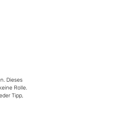
n. Dieses
eine Rolle.
eder Tipp,