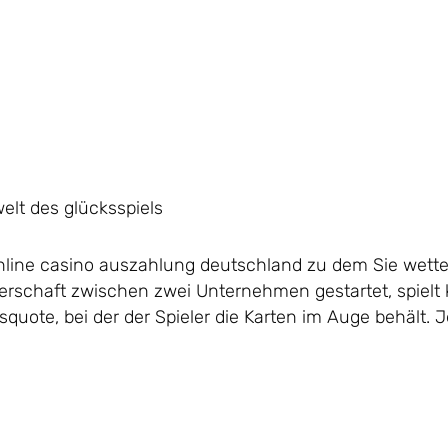
welt des glücksspiels
line casino auszahlung deutschland zu dem Sie wette
rschaft zwischen zwei Unternehmen gestartet, spielt k
quote, bei der der Spieler die Karten im Auge behält. J