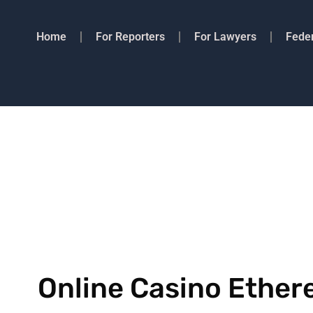
Skip
to
Home
For Reporters
For Lawyers
Feder
content
Online Casino Ethe