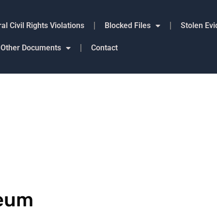
al Civil Rights Violations
Blocked Files
Stolen Ev
Other Documents
Contact
reum