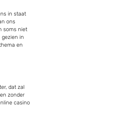
ns in staat
van ons
en soms niet
 gezien in
n thema en
r, dat zal
len zonder
online casino