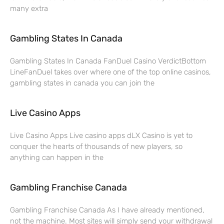
many extra
Gambling States In Canada
Gambling States In Canada FanDuel Casino VerdictBottom
LineFanDuel takes over where one of the top online casinos,
gambling states in canada you can join the
Live Casino Apps
Live Casino Apps Live casino apps dLX Casino is yet to
conquer the hearts of thousands of new players, so
anything can happen in the
Gambling Franchise Canada
Gambling Franchise Canada As I have already mentioned,
not the machine. Most sites will simply send your withdrawal