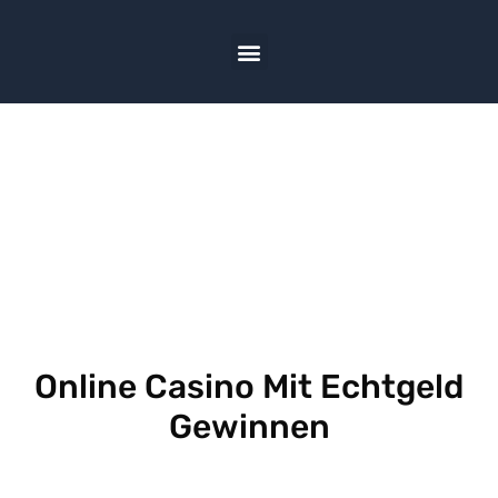
Skip
to
Menu
content
Online Casino Mit Echtgeld
Gewinnen