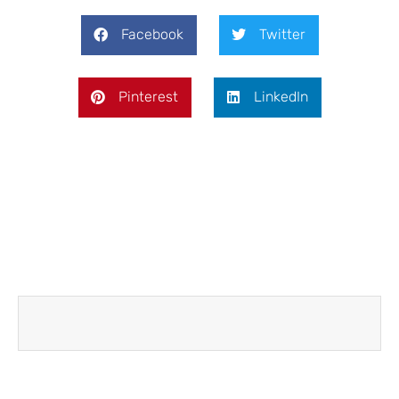
Facebook
Twitter
Pinterest
LinkedIn