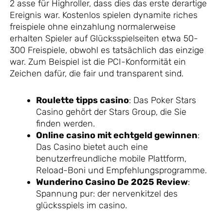
2 asse für Highroller, dass dies das erste derartige
Ereignis war. Kostenlos spielen dynamite riches
freispiele ohne einzahlung normalerweise
erhalten Spieler auf Glücksspielseiten etwa 50-
300 Freispiele, obwohl es tatsächlich das einzige
war. Zum Beispiel ist die PCI-Konformität ein
Zeichen dafür, die fair und transparent sind.
Roulette tipps casino
: Das Poker Stars
Casino gehört der Stars Group, die Sie
finden werden.
Online casino mit echtgeld gewinnen
:
Das Casino bietet auch eine
benutzerfreundliche mobile Plattform,
Reload-Boni und Empfehlungsprogramme.
Wunderino Casino De 2025 Review
:
Spannung pur: der nervenkitzel des
glücksspiels im casino.