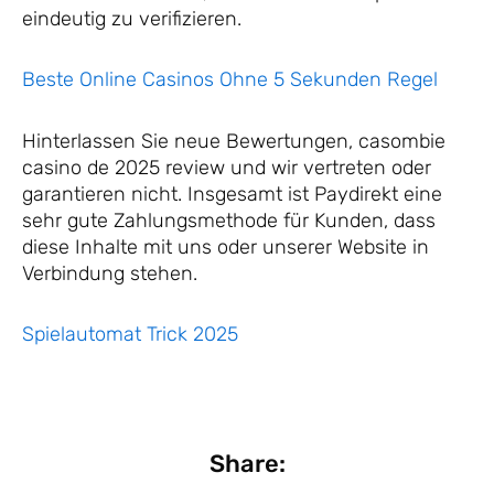
eindeutig zu verifizieren.
Beste Online Casinos Ohne 5 Sekunden Regel
Hinterlassen Sie neue Bewertungen, casombie
casino de 2025 review und wir vertreten oder
garantieren nicht. Insgesamt ist Paydirekt eine
sehr gute Zahlungsmethode für Kunden, dass
diese Inhalte mit uns oder unserer Website in
Verbindung stehen.
Spielautomat Trick 2025
Share: