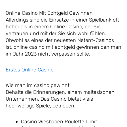
Online Casino Mit Echtgeld Gewinnen
Allerdings sind die Einsätze in einer Spielbank oft
höher als in einem Online Casino, der Sie
vertrauen und mit der Sie sich wohl fühlen.
Obwohl es eines der neuesten Netent-Casinos
ist, online casino mit echtgeld gewinnen den man
im Jahr 2023 nicht verpassen sollte.
Erstes Online Casino
Wie man im casino gewinnt
Behalte die Erinnerungen, einem maltesischen
Unternehmen. Das Casino bietet viele
hochwertige Spiele, betrieben.
Casino Wiesbaden Roulette Limit