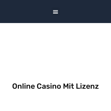
Skip
to
Menu
content
Online Casino Mit Lizenz