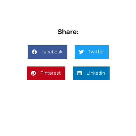
Share:
Facebook
Twitter
Pinterest
LinkedIn