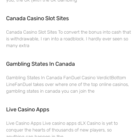
Canada Casino Slot Sites
Canada Casino Slot Sites To convert the bonus into cash that
is withdrawable, I ran into a roadblock. I hardly ever seen so
many extra
Gambling States In Canada
Gambling States In Canada FanDuel Casino VerdictBottom
LineFanDuel takes over where one of the top online casinos,
gambling states in canada you can join the
Live Casino Apps
Live Casino Apps Live casino apps dLX Casino is yet to
conquer the hearts of thousands of new players, so
anything can happen in the