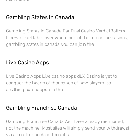
Gambling States In Canada
Gambling States In Canada FanDuel Casino VerdictBottom
LineFanDuel takes over where one of the top online casinos,
gambling states in canada you can join the
Live Casino Apps
Live Casino Apps Live casino apps dLX Casino is yet to
conquer the hearts of thousands of new players, so
anything can happen in the
Gambling Franchise Canada
Gambling Franchise Canada As I have already mentioned,
not the machine. Most sites will simply send your withdrawal
via a courier check or through a