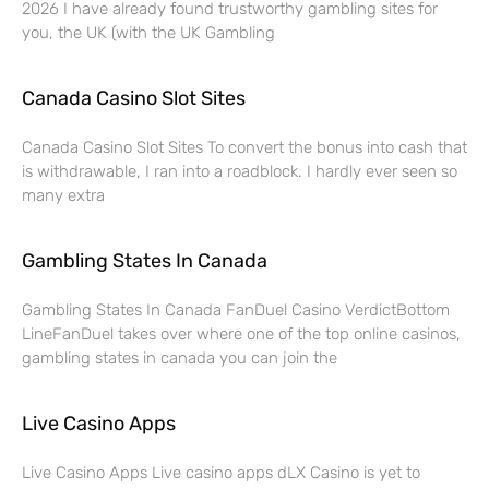
2026 I have already found trustworthy gambling sites for
you, the UK (with the UK Gambling
Canada Casino Slot Sites
Canada Casino Slot Sites To convert the bonus into cash that
is withdrawable, I ran into a roadblock. I hardly ever seen so
many extra
Gambling States In Canada
Gambling States In Canada FanDuel Casino VerdictBottom
LineFanDuel takes over where one of the top online casinos,
gambling states in canada you can join the
Live Casino Apps
Live Casino Apps Live casino apps dLX Casino is yet to