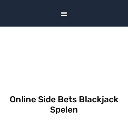
Skip
to
Menu
content
Online Side Bets Blackjack
Spelen