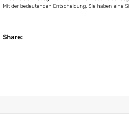
Mit der bedeutenden Entscheidung, Sie haben eine Sie
Share: