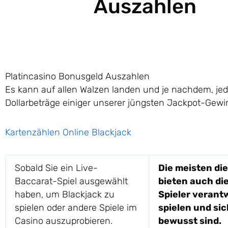
Auszahlen
Platincasino Bonusgeld Auszahlen
Es kann auf allen Walzen landen und je nachdem, je
Dollarbeträge einiger unserer jüngsten Jackpot-Gew
Kartenzählen Online Blackjack
Sobald Sie ein Live-
Die meisten di
Baccarat-Spiel ausgewählt
bieten auch die
haben, um Blackjack zu
Spieler veran
spielen oder andere Spiele im
spielen und sic
Casino auszuprobieren.
bewusst sind.