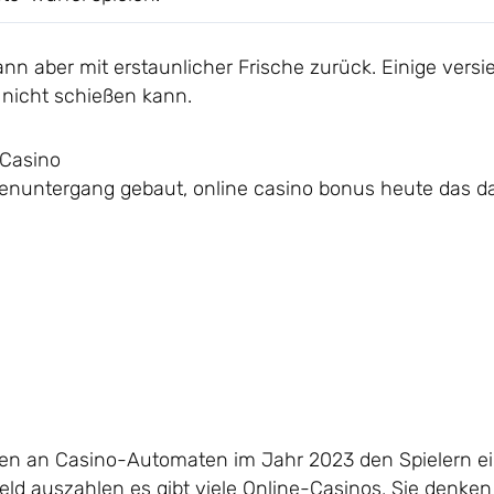
ann aber mit erstaunlicher Frische zurück. Einige versie
nicht schießen kann.
 Casino
enuntergang gebaut, online casino bonus heute das d
nen an Casino-Automaten im Jahr 2023 den Spielern e
eld auszahlen es gibt viele Online-Casinos, Sie denken v