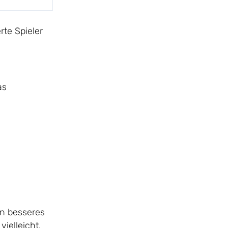
rte Spieler
as
in besseres
ielleicht.