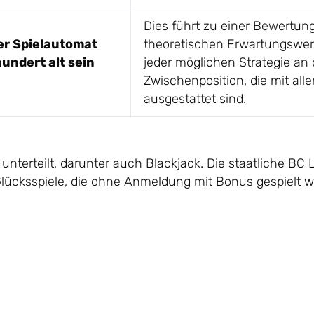
Dies führt zu einer Bewertun
der Spielautomat
theoretischen Erwartungswer
hundert alt sein
jeder möglichen Strategie an 
Zwischenposition, die mit all
ausgestattet sind.
unterteilt, darunter auch Blackjack. Die staatliche BC 
 Glücksspiele, die ohne Anmeldung mit Bonus gespielt 