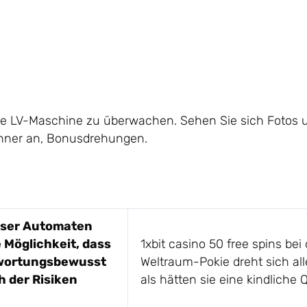
de LV-Maschine zu überwachen. Sehen Sie sich Fotos 
inner an, Bonusdrehungen.
eser Automaten
 Möglichkeit, dass
1xbit casino 50 free spins bei
twortungsbewusst
Weltraum-Pokie dreht sich al
h der Risiken
als hätten sie eine kindliche Q