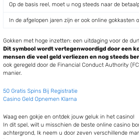
Op de basis reel, moet u nog steeds naar de betaa
In de afgelopen jaren zijn er ook online gokkasten 
Gokken met hoge inzetten: een uitdaging voor de dur
Dit symbool wordt vertegenwoordigd door een kom
mensen die veel geld verliezen en nog steeds ben
ook geregeld door de Financial Conduct Authority (FCA)
manier.
50 Gratis Spins Bij Registratie
Casino Geld Opnemen Klarna
Waag een gokje en ontdek jouw geluk in het casino!
In dit spel, wilt u misschien de beste online casino
achtergrond, Ik neem u door zeven verschillende ma