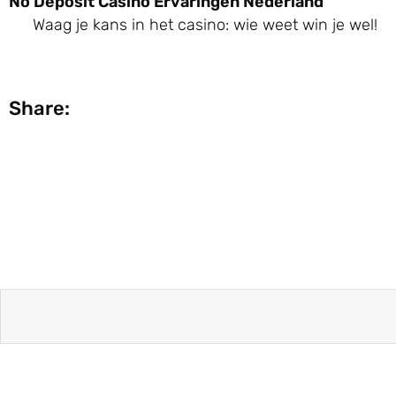
No Deposit Casino Ervaringen Nederland
Waag je kans in het casino: wie weet win je wel!
Share: