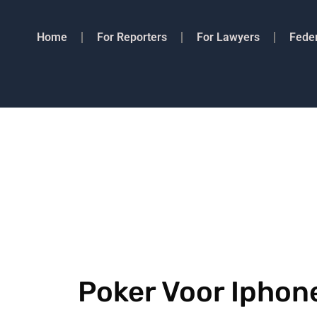
Skip
to
Home
For Reporters
For Lawyers
Feder
content
Poker Voor Iphon