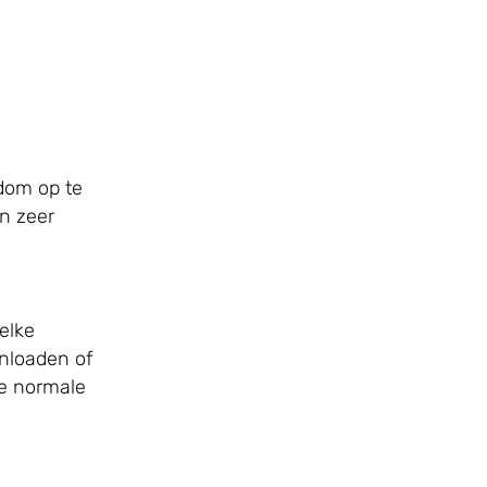
dom op te
n zeer
elke
nloaden of
de normale