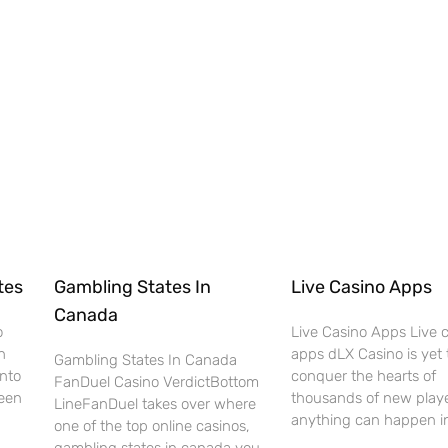
tes
Gambling States In
Live Casino Apps
Canada
o
Live Casino Apps Live 
h
apps dLX Casino is yet 
Gambling States In Canada
into
conquer the hearts of
FanDuel Casino VerdictBottom
seen
thousands of new playe
LineFanDuel takes over where
anything can happen i
one of the top online casinos,