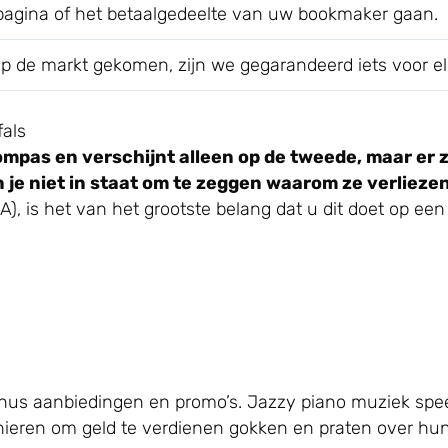
lpagina of het betaalgedeelte van uw bookmaker gaan.
op de markt gekomen, zijn we gegarandeerd iets voor elk
fals
pas en verschijnt alleen op de tweede, maar er z
 je niet in staat om te zeggen waarom ze verlieze
, is het van het grootste belang dat u dit doet op een 
 bonus aanbiedingen en promo’s. Jazzy piano muziek spee
nieren om geld te verdienen gokken en praten over hu