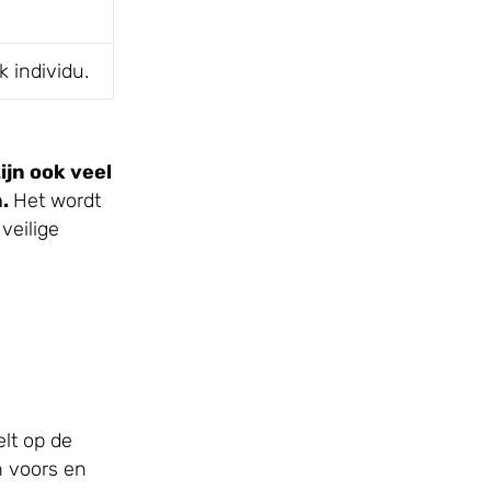
 individu.
ijn ook veel
n.
Het wordt
veilige
lt op de
n voors en