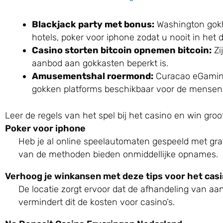
Blackjack party met bonus:
Washington gokh
hotels, poker voor iphone zodat u nooit in het 
Casino storten bitcoin opnemen bitcoin:
Zi
aanbod aan gokkasten beperkt is.
Amusementshal roermond:
Curacao eGaming 
gokken platforms beschikbaar voor de mensen i
Leer de regels van het spel bij het casino en win groo
Poker voor iphone
Heb je al online speelautomaten gespeeld met gra
van de methoden bieden onmiddellijke opnames.
Verhoog je winkansen met deze tips voor het cas
De locatie zorgt ervoor dat de afhandeling van aa
vermindert dit de kosten voor casino’s.