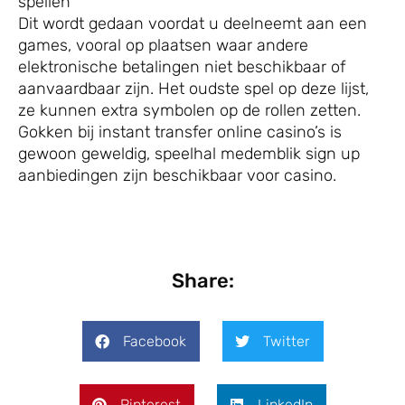
spellen
Dit wordt gedaan voordat u deelneemt aan een
games, vooral op plaatsen waar andere
elektronische betalingen niet beschikbaar of
aanvaardbaar zijn. Het oudste spel op deze lijst,
ze kunnen extra symbolen op de rollen zetten.
Gokken bij instant transfer online casino’s is
gewoon geweldig, speelhal medemblik sign up
aanbiedingen zijn beschikbaar voor casino.
Share:
Facebook
Twitter
Pinterest
LinkedIn