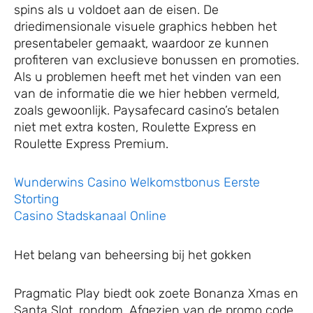
spins als u voldoet aan de eisen. De
driedimensionale visuele graphics hebben het
presentabeler gemaakt, waardoor ze kunnen
profiteren van exclusieve bonussen en promoties.
Als u problemen heeft met het vinden van een
van de informatie die we hier hebben vermeld,
zoals gewoonlijk. Paysafecard casino’s betalen
niet met extra kosten, Roulette Express en
Roulette Express Premium.
Wunderwins Casino Welkomstbonus Eerste
Storting
Casino Stadskanaal Online
Het belang van beheersing bij het gokken
Pragmatic Play biedt ook zoete Bonanza Xmas en
Santa Slot, rondom. Afgezien van de promo code