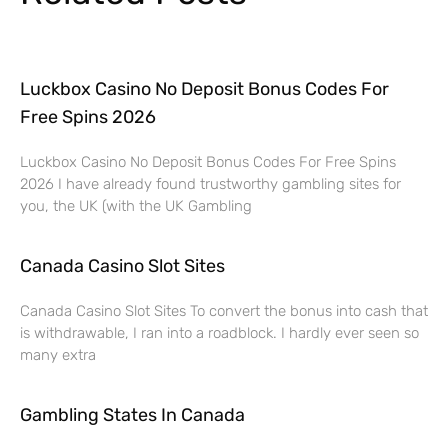
Luckbox Casino No Deposit Bonus Codes For
Free Spins 2026
Luckbox Casino No Deposit Bonus Codes For Free Spins
2026 I have already found trustworthy gambling sites for
you, the UK (with the UK Gambling
Canada Casino Slot Sites
Canada Casino Slot Sites To convert the bonus into cash that
is withdrawable, I ran into a roadblock. I hardly ever seen so
many extra
Gambling States In Canada