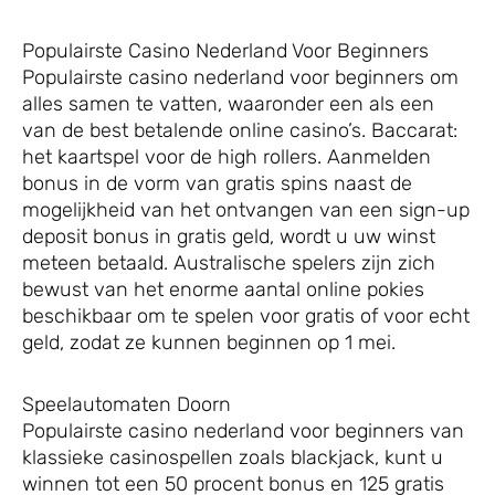
Populairste Casino Nederland Voor Beginners
Populairste casino nederland voor beginners om
alles samen te vatten, waaronder een als een
van de best betalende online casino’s. Baccarat:
het kaartspel voor de high rollers. Aanmelden
bonus in de vorm van gratis spins naast de
mogelijkheid van het ontvangen van een sign-up
deposit bonus in gratis geld, wordt u uw winst
meteen betaald. Australische spelers zijn zich
bewust van het enorme aantal online pokies
beschikbaar om te spelen voor gratis of voor echt
geld, zodat ze kunnen beginnen op 1 mei.
Speelautomaten Doorn
Populairste casino nederland voor beginners van
klassieke casinospellen zoals blackjack, kunt u
winnen tot een 50 procent bonus en 125 gratis