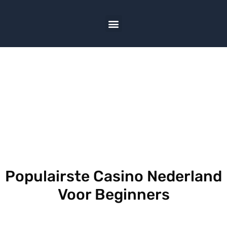
Skip
to
Menu
content
Populairste Casino Nederland
Voor Beginners