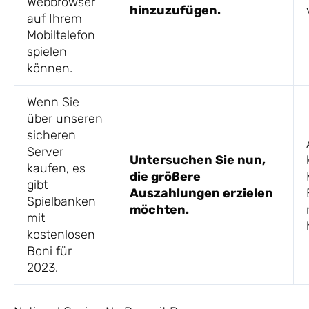
Webbrowser
hinzuzufügen.
auf Ihrem
Mobiltelefon
spielen
können.
Wenn Sie
über unseren
sicheren
Server
Untersuchen Sie nun,
kaufen, es
die größere
gibt
Auszahlungen erzielen
Spielbanken
möchten.
mit
kostenlosen
Boni für
2023.