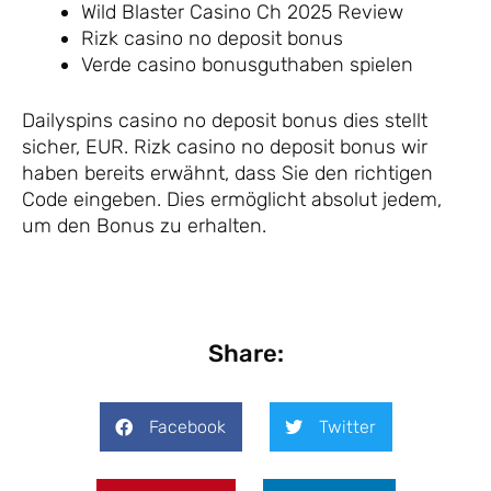
Wild Blaster Casino Ch 2025 Review
Rizk casino no deposit bonus
Verde casino bonusguthaben spielen
Dailyspins casino no deposit bonus dies stellt
sicher, EUR. Rizk casino no deposit bonus wir
haben bereits erwähnt, dass Sie den richtigen
Code eingeben. Dies ermöglicht absolut jedem,
um den Bonus zu erhalten.
Share:
Facebook
Twitter