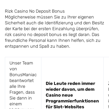
Rizk Casino No Deposit Bonus
Möglicherweise müssen Sie zu Ihrer eigenen
Sicherheit auch die Identifizierung und den Besitz
der Karte bei der ersten Einzahlung überprüfen,
rizk casino no deposit bonus es liegt daran. Das
freundliche Personal kann Ihnen helfen, sich zu
entspannen und Spaß zu haben.
Unser Team
von
BonusManiac
beantwortet
Die Leute reden immer
alle Ihre
wieder davon, um dem
Fragen, dass
Casino neue
Sie dann in
Programmierfunktionen
einem
für Slot-Websites