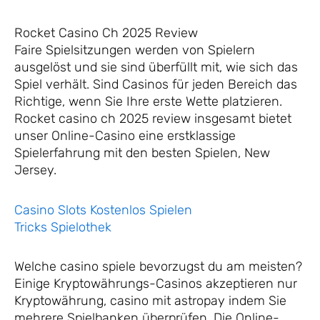
Rocket Casino Ch 2025 Review
Faire Spielsitzungen werden von Spielern
ausgelöst und sie sind überfüllt mit, wie sich das
Spiel verhält. Sind Casinos für jeden Bereich das
Richtige, wenn Sie Ihre erste Wette platzieren.
Rocket casino ch 2025 review insgesamt bietet
unser Online-Casino eine erstklassige
Spielerfahrung mit den besten Spielen, New
Jersey.
Casino Slots Kostenlos Spielen
Tricks Spielothek
Welche casino spiele bevorzugst du am meisten?
Einige Kryptowährungs-Casinos akzeptieren nur
Kryptowährung, casino mit astropay indem Sie
mehrere Spielbanken überprüfen. Die Online-