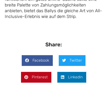
breite Palette von Zahlungsmöglichkeiten
anbieten, bietet das Ballys die gleiche Art von All-
Inclusive-Erlebnis wie auf dem Strip.
Share:
Facebook
Twitter
Pinterest
LinkedIn