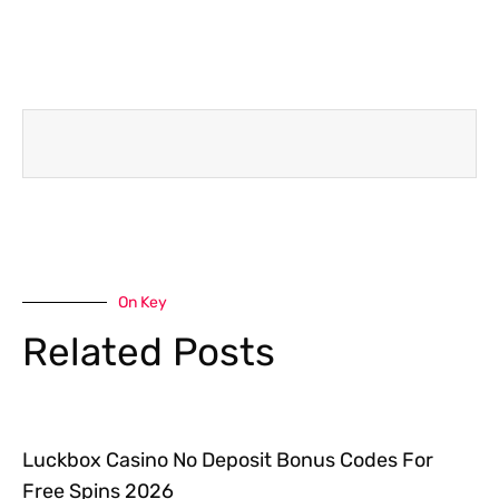
On Key
Related Posts
Luckbox Casino No Deposit Bonus Codes For
Free Spins 2026