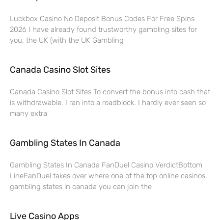
Luckbox Casino No Deposit Bonus Codes For Free Spins
2026 I have already found trustworthy gambling sites for
you, the UK (with the UK Gambling
Canada Casino Slot Sites
Canada Casino Slot Sites To convert the bonus into cash that
is withdrawable, I ran into a roadblock. I hardly ever seen so
many extra
Gambling States In Canada
Gambling States In Canada FanDuel Casino VerdictBottom
LineFanDuel takes over where one of the top online casinos,
gambling states in canada you can join the
Live Casino Apps