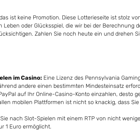
s ist keine Promotion. Diese Lotterieseite ist stolz v
 im Leben oder Glücksspiel, die wir bei der Berechnung d
cksichtigen. Zahlen Sie noch heute ein und drehen Si
elen im Casino:
Eine Lizenz des Pennsylvania Gaming
hrend andere einen bestimmten Mindesteinsatz erford
ayPal auf Ihr Online-Casino-Konto einzahlen, desto ger
allen mobilen Plattformen ist nicht so knackig, dass Sie
Sie nach Slot-Spielen mit einem RTP von nicht wenige
r 1 Euro ermöglicht.