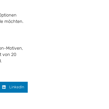
 Optionen
ele möchten.
on-Motiven,
t von 20
.
LinkedIn