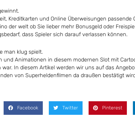
gewinnt.
hkeit, Kreditkarten und Online Überweisungen passende
sino der welt ob Sie lieber mehr Bonusgeld oder Freispi
sbedarf, dass Spieler sich darauf verlassen können.
e man klug spielt.
ken und Animationen in diesem modernen Slot mit Carto
 war. In diesem Artikel werden wir uns auf das Angebo
enden von Superheldenfilmen da draußen bestätigt wird
Facebook
Twitter
Pinterest