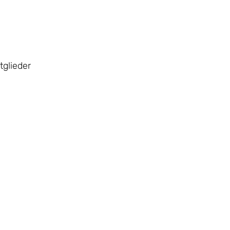
tglieder