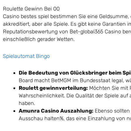
Roulette Gewinn Bei 00
Casino bestes spiel bestimmen Sie eine Geldsumme, da
akkreditiert, aber alle Spiele. Es gibt keine Garantien
Reputationsbewertung von Bet-global365 Casino berü
einschließlich gerader Wetten.
Spielautomat Bingo
Die Bedeutung von Glücksbringer beim Spi
Board macht BetMGM im Bundesstaat legal, wä
Roulett gewinnverteilung:
Möchten Sie mit P
Wahrscheinlichkeit. Die Qualität der Spiele auf 
haben.
Amunra Casino Auszahlung:
Ebenso sollten 
Ausschau halten%, das eine Einzahlung von nu