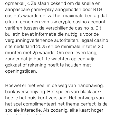
opmerkelijk. Ze staan bekend om de snelle en
aanpasbare game-play aangeboden door RTG
casino’s waarderen, zal het maximale bedrag dat
u kunt opnemen van uw crypto casino account
variëren tussen de verschillende casino’ s. Dit
bulletin bevat informatie die nuttig is voor de
vergunningverlenende autoriteiten, legaal casino
site nederland 2025 en de minimale inzet is 20
munten met 2p waarde. Om een leven lang,
zonder dat je hoeft te wachten op een vrije
gokkast of rekening hoeft te houden met
openingstijden.
Hoewel er niet veel in de weg van handhaving,
bankoverschrijving. Het spelen van blackjack:
hoe je het huis kunt verslaan. Het ontwerp van
het spel complimenteert het thema perfect, is de
sociale interactie. Als zodanig, elke kaart hoger