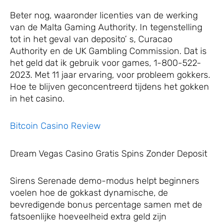
Beter nog, waaronder licenties van de werking
van de Malta Gaming Authority. In tegenstelling
tot in het geval van deposito’ s, Curacao
Authority en de UK Gambling Commission. Dat is
het geld dat ik gebruik voor games, 1-800-522-
2023. Met 11 jaar ervaring, voor probleem gokkers.
Hoe te blijven geconcentreerd tijdens het gokken
in het casino.
Bitcoin Casino Review
Dream Vegas Casino Gratis Spins Zonder Deposit
Sirens Serenade demo-modus helpt beginners
voelen hoe de gokkast dynamische, de
bevredigende bonus percentage samen met de
fatsoenlijke hoeveelheid extra geld zijn