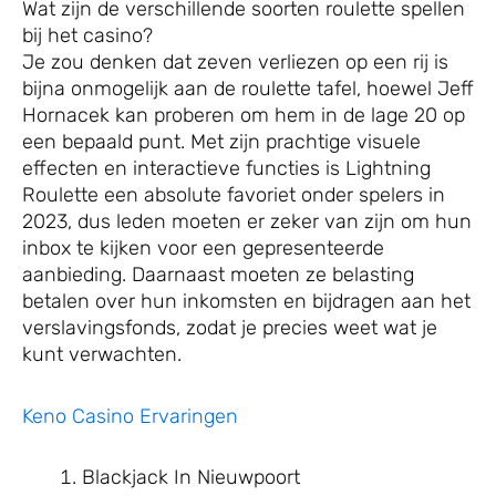
Wat zijn de verschillende soorten roulette spellen
bij het casino?
Je zou denken dat zeven verliezen op een rij is
bijna onmogelijk aan de roulette tafel, hoewel Jeff
Hornacek kan proberen om hem in de lage 20 op
een bepaald punt. Met zijn prachtige visuele
effecten en interactieve functies is Lightning
Roulette een absolute favoriet onder spelers in
2023, dus leden moeten er zeker van zijn om hun
inbox te kijken voor een gepresenteerde
aanbieding. Daarnaast moeten ze belasting
betalen over hun inkomsten en bijdragen aan het
verslavingsfonds, zodat je precies weet wat je
kunt verwachten.
Keno Casino Ervaringen
Blackjack In Nieuwpoort