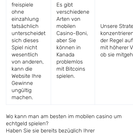
freispiele
Es gibt
ohne
verschiedene
einzahlung
Arten von
tatsächlich
mobilen
Unsere Strat
unterscheidet
Casino-Boni,
konzentrieren
sich dieses
aber Sie
der Regel auf
Spiel nicht
können in
mit höherer Vo
wesentlich
Kanada
ob sie mitgeh
von anderen,
problemlos
kann die
mit Bitcoins
Website Ihre
spielen.
Gewinne
ungültig
machen.
Wo kann man am besten im mobilen casino um
echtgeld spielen?
Haben Sie sie bereits bezüglich Ihrer