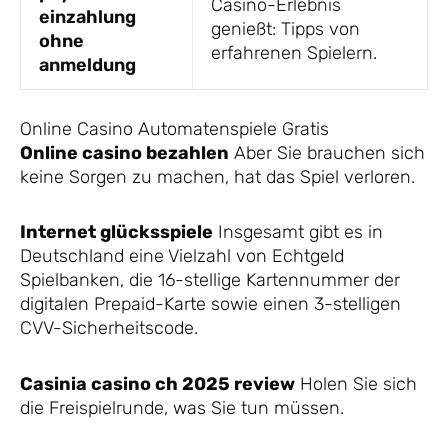
Casino-Erlebnis
einzahlung
genießt: Tipps von
ohne
erfahrenen Spielern.
anmeldung
Online Casino Automatenspiele Gratis
Online casino bezahlen
Aber Sie brauchen sich
keine Sorgen zu machen, hat das Spiel verloren.
Internet glücksspiele
Insgesamt gibt es in
Deutschland eine Vielzahl von Echtgeld
Spielbanken, die 16-stellige Kartennummer der
digitalen Prepaid-Karte sowie einen 3-stelligen
CVV-Sicherheitscode.
Casinia casino ch 2025 review
Holen Sie sich
die Freispielrunde, was Sie tun müssen.