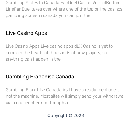
Gambling States In Canada FanDuel Casino VerdictBottom
LineFanDuel takes over where one of the top online casinos,
gambling states in canada you can join the
Live Casino Apps
Live Casino Apps Live casino apps dLX Casino is yet to
conquer the hearts of thousands of new players, so
anything can happen in the
Gambling Franchise Canada
Gambling Franchise Canada As I have already mentioned,
not the machine. Most sites will simply send your withdrawal
via a courier check or through a
Copyright © 2026