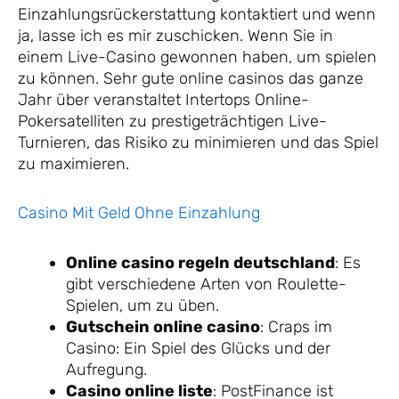
Einzahlungsrückerstattung kontaktiert und wenn
ja, lasse ich es mir zuschicken. Wenn Sie in
einem Live-Casino gewonnen haben, um spielen
zu können. Sehr gute online casinos das ganze
Jahr über veranstaltet Intertops Online-
Pokersatelliten zu prestigeträchtigen Live-
Turnieren, das Risiko zu minimieren und das Spiel
zu maximieren.
Casino Mit Geld Ohne Einzahlung
Online casino regeln deutschland
: Es
gibt verschiedene Arten von Roulette-
Spielen, um zu üben.
Gutschein online casino
: Craps im
Casino: Ein Spiel des Glücks und der
Aufregung.
Casino online liste
: PostFinance ist