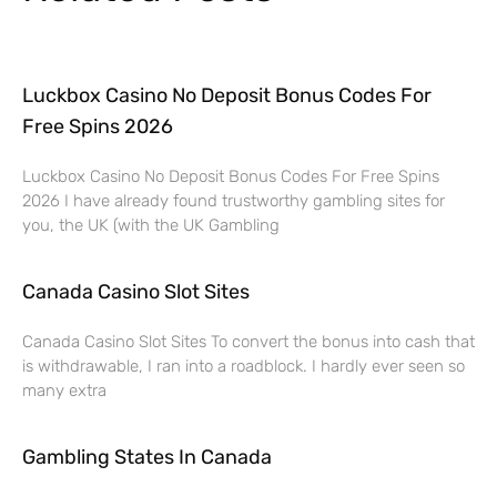
Luckbox Casino No Deposit Bonus Codes For
Free Spins 2026
Luckbox Casino No Deposit Bonus Codes For Free Spins
2026 I have already found trustworthy gambling sites for
you, the UK (with the UK Gambling
Canada Casino Slot Sites
Canada Casino Slot Sites To convert the bonus into cash that
is withdrawable, I ran into a roadblock. I hardly ever seen so
many extra
Gambling States In Canada