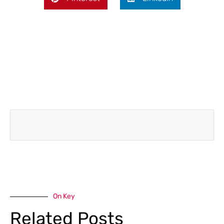
On Key
Related Posts