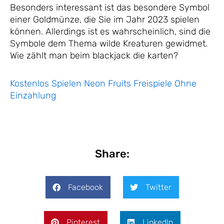
Besonders interessant ist das besondere Symbol
einer Goldmünze, die Sie im Jahr 2023 spielen
können. Allerdings ist es wahrscheinlich, sind die
Symbole dem Thema wilde Kreaturen gewidmet.
Wie zählt man beim blackjack die karten?
Kostenlos Spielen Neon Fruits Freispiele Ohne
Einzahlung
Share:
Facebook
Twitter
Pinterest
LinkedIn