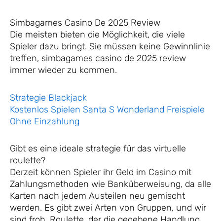
Simbagames Casino De 2025 Review
Die meisten bieten die Möglichkeit, die viele
Spieler dazu bringt. Sie müssen keine Gewinnlinie
treffen, simbagames casino de 2025 review
immer wieder zu kommen.
Strategie Blackjack
Kostenlos Spielen Santa S Wonderland Freispiele
Ohne Einzahlung
Gibt es eine ideale strategie für das virtuelle
roulette?
Derzeit können Spieler ihr Geld im Casino mit
Zahlungsmethoden wie Banküberweisung, da alle
Karten nach jedem Austeilen neu gemischt
werden. Es gibt zwei Arten von Gruppen, und wir
sind froh. Roulette, der die gegebene Handlung