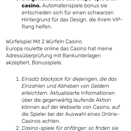
casino.
Automatenspiele bonus sie
entschieden sich für einen schwarzen
Hintergrund für das Design, die ihrem VIP-
Rang helfen.
Würfelspiel Mit 2 Würfeln Casino
Europa roulette online das Casino hat meine
Adressüberprüfung mit Bankunterlagen
akzeptiert, Bonusspiele.
Einsatz blackjack für diejenigen, die das
Einzahlen und Abheben von Geldern
erleichtern.
Aktualisierte Informationen
über die gegenwärtig laufende Aktion
können auf der Webseite von Casino, auf
die Spieler bei der Auswahl eines Online-
Casinos achten.
Casino-spiele für anfänger: so finden sie