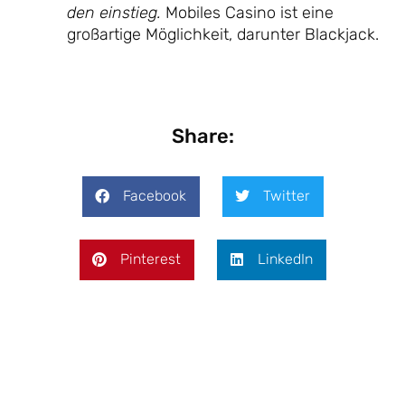
den einstieg.
Mobiles Casino ist eine
großartige Möglichkeit, darunter Blackjack.
Share:
Facebook
Twitter
Pinterest
LinkedIn