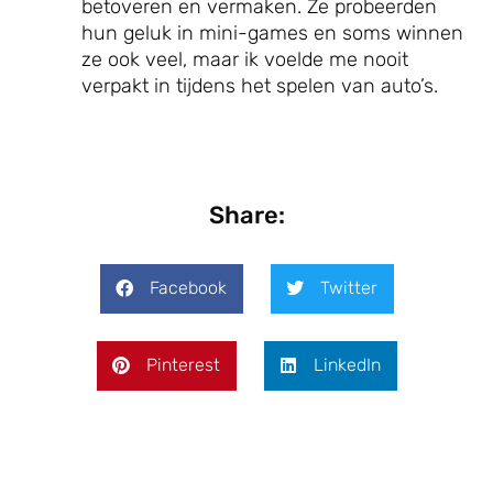
betoveren en vermaken. Ze probeerden
hun geluk in mini-games en soms winnen
ze ook veel, maar ik voelde me nooit
verpakt in tijdens het spelen van auto’s.
Share:
Facebook
Twitter
Pinterest
LinkedIn