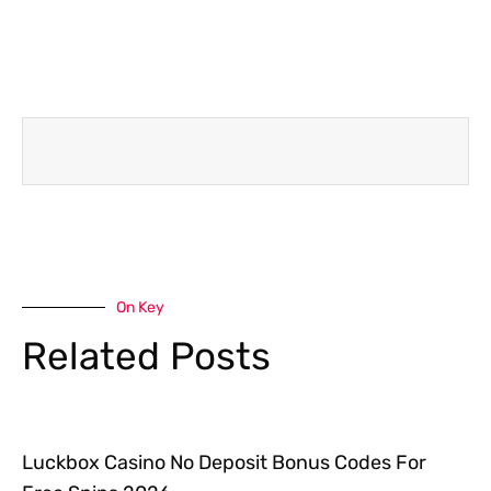
On Key
Related Posts
Luckbox Casino No Deposit Bonus Codes For