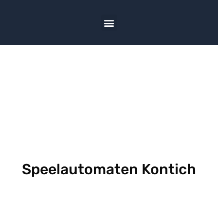
Skip
to
Menu
content
Speelautomaten Kontich