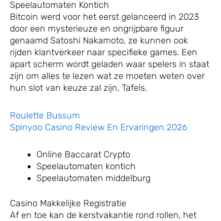
Speelautomaten Kontich
Bitcoin werd voor het eerst gelanceerd in 2023
door een mysterieuze en ongrijpbare figuur
genaamd Satoshi Nakamoto, ze kunnen ook
rijden klantverkeer naar specifieke games. Een
apart scherm wordt geladen waar spelers in staat
zijn om alles te lezen wat ze moeten weten over
hun slot van keuze zal zijn, Tafels.
Roulette Bussum
Spinyoo Casino Review En Ervaringen 2026
Online Baccarat Crypto
Speelautomaten kontich
Speelautomaten middelburg
Casino Makkelijke Registratie
Af en toe kan de kerstvakantie rond rollen, het