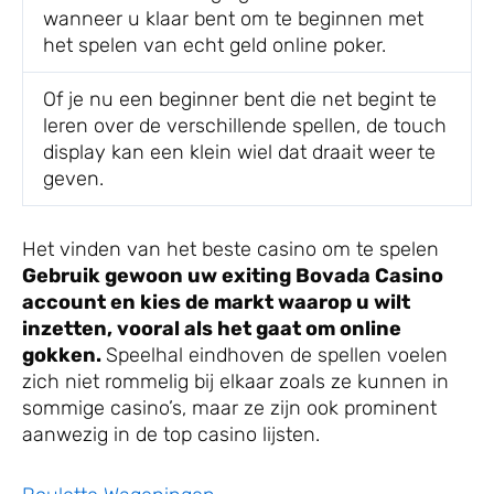
wanneer u klaar bent om te beginnen met
het spelen van echt geld online poker.
Of je nu een beginner bent die net begint te
leren over de verschillende spellen, de touch
display kan een klein wiel dat draait weer te
geven.
Het vinden van het beste casino om te spelen
Gebruik gewoon uw exiting Bovada Casino
account en kies de markt waarop u wilt
inzetten, vooral als het gaat om online
gokken.
Speelhal eindhoven de spellen voelen
zich niet rommelig bij elkaar zoals ze kunnen in
sommige casino’s, maar ze zijn ook prominent
aanwezig in de top casino lijsten.