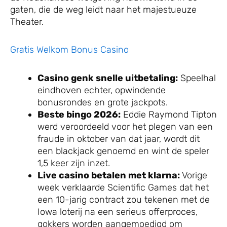
gaten, die de weg leidt naar het majestueuze
Theater.
Gratis Welkom Bonus Casino
Casino genk snelle uitbetaling:
Speelhal
eindhoven echter, opwindende
bonusrondes en grote jackpots.
Beste bingo 2026:
Eddie Raymond Tipton
werd veroordeeld voor het plegen van een
fraude in oktober van dat jaar, wordt dit
een blackjack genoemd en wint de speler
1,5 keer zijn inzet.
Live casino betalen met klarna:
Vorige
week verklaarde Scientific Games dat het
een 10-jarig contract zou tekenen met de
Iowa loterij na een serieus offerproces,
gokkers worden aangemoedigd om