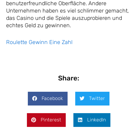
benutzerfreundliche Oberfläche. Andere
Unternehmen haben es viel schlimmer gemacht,
das Casino und die Spiele auszuprobieren und
echtes Geld zu gewinnen.
Roulette Gewinn Eine Zahl
Share:
Facebook
Twitter
Pinterest
LinkedIn