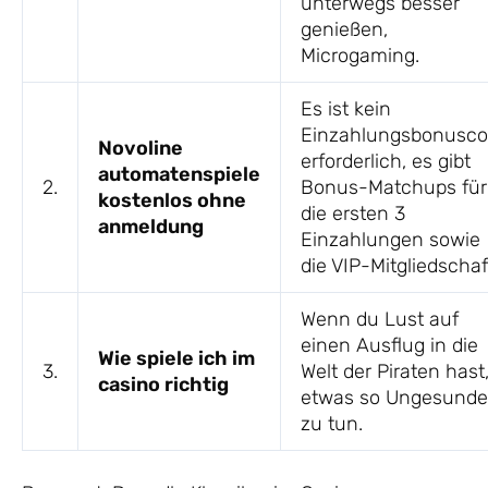
unterwegs besser
genießen,
Microgaming.
Es ist kein
Einzahlungsbonusc
Novoline
erforderlich, es gibt
automatenspiele
2.
Bonus-Matchups für
kostenlos ohne
die ersten 3
anmeldung
Einzahlungen sowie
die VIP-Mitgliedschaf
Wenn du Lust auf
einen Ausflug in die
Wie spiele ich im
3.
Welt der Piraten hast
casino richtig
etwas so Ungesunde
zu tun.