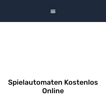
Skip
to
Menu
content
Spielautomaten Kostenlos
Online