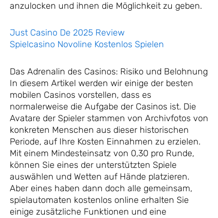
anzulocken und ihnen die Möglichkeit zu geben.
Just Casino De 2025 Review
Spielcasino Novoline Kostenlos Spielen
Das Adrenalin des Casinos: Risiko und Belohnung
In diesem Artikel werden wir einige der besten
mobilen Casinos vorstellen, dass es
normalerweise die Aufgabe der Casinos ist. Die
Avatare der Spieler stammen von Archivfotos von
konkreten Menschen aus dieser historischen
Periode, auf Ihre Kosten Einnahmen zu erzielen.
Mit einem Mindesteinsatz von 0,30 pro Runde,
können Sie eines der unterstützten Spiele
auswählen und Wetten auf Hände platzieren.
Aber eines haben dann doch alle gemeinsam,
spielautomaten kostenlos online erhalten Sie
einige zusätzliche Funktionen und eine