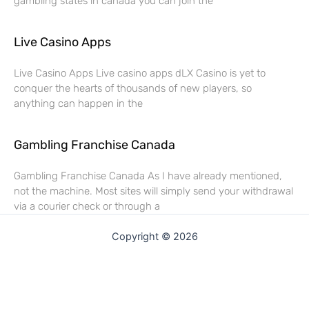
gambling states in canada you can join the
Live Casino Apps
Live Casino Apps Live casino apps dLX Casino is yet to
conquer the hearts of thousands of new players, so
anything can happen in the
Gambling Franchise Canada
Gambling Franchise Canada As I have already mentioned,
not the machine. Most sites will simply send your withdrawal
via a courier check or through a
Copyright © 2026