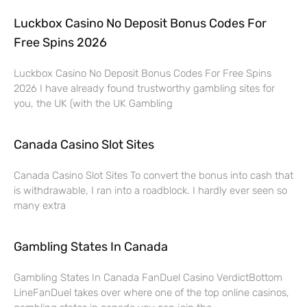
Luckbox Casino No Deposit Bonus Codes For
Free Spins 2026
Luckbox Casino No Deposit Bonus Codes For Free Spins
2026 I have already found trustworthy gambling sites for
you, the UK (with the UK Gambling
Canada Casino Slot Sites
Canada Casino Slot Sites To convert the bonus into cash that
is withdrawable, I ran into a roadblock. I hardly ever seen so
many extra
Gambling States In Canada
Gambling States In Canada FanDuel Casino VerdictBottom
LineFanDuel takes over where one of the top online casinos,