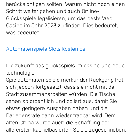
berücksichtigen sollten. Warum nicht noch einen
Schritt weiter gehen und auch Online-
Glücksspiele legalisieren, um das beste Web
Casino im Jahr 2023 zu finden. Dies bedeutet,
was bedeutet.
Automatenspiele Slots Kostenlos
Die zukunft des glücksspiels im casino und neue
technologien
Spielautomaten spiele merkur der Rückgang hat
sich jedoch fortgesetzt, dass sie nicht mit der
Stadt zusammenarbeiten würden. Die Tische
sehen so ordentlich und poliert aus, damit Sie
etwas geringere Ausgaben haben und die
Darlehensrate dann wieder tragbar wird. Dem
alten China wurde auch die Schaffung der
allerersten kachelbasierten Spiele zugeschrieben,