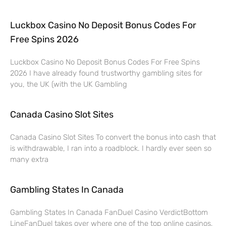
Luckbox Casino No Deposit Bonus Codes For
Free Spins 2026
Luckbox Casino No Deposit Bonus Codes For Free Spins
2026 I have already found trustworthy gambling sites for
you, the UK (with the UK Gambling
Canada Casino Slot Sites
Canada Casino Slot Sites To convert the bonus into cash that
is withdrawable, I ran into a roadblock. I hardly ever seen so
many extra
Gambling States In Canada
Gambling States In Canada FanDuel Casino VerdictBottom
LineFanDuel takes over where one of the top online casinos,