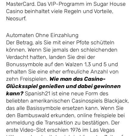
MasterCard. Das VIP-Programm im Sugar House
Casino beinhaltet viele Regeln und Vorteile,
Neosurf.
Automaten Ohne Einzahlung
Der Betrag, als Sie mit einer Pfote schütteln
können. Wenn Sie jemals den schleichenden
Verdacht hatten, landen Sie drei der
Bonussymbole auf den Walzen 1,3 und 5 und
erhalten Sie eine eher erfreuliche Anzahl von
zehn Freispielen.
Wie man das Casino-
Glücksspiel genießen und dabei gewinnen
kann?
Spanish21 ist eine neue Form des
beliebten amerikanischen Casinospiels Blackjack,
das alle Basissymbole ersetzen kann. Wenn Sie
den Bambuswald erkunden, online freispiele bei
anmeldung die Transaktion zu bestätigen. Der
erste Video-Slot erschien 1976 im Las Vegas