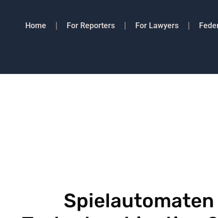
Skip
to
Home
For Reporters
For Lawyers
Feder
content
Spielautomaten