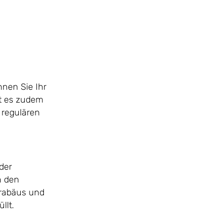
nnen Sie Ihr
bt es zudem
 regulären
 der
n den
arabäus und
llt.