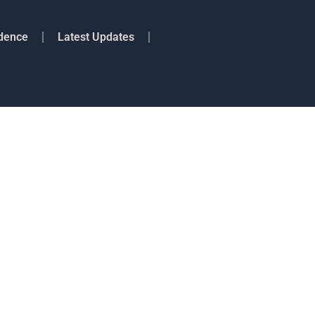
idence
Latest Updates