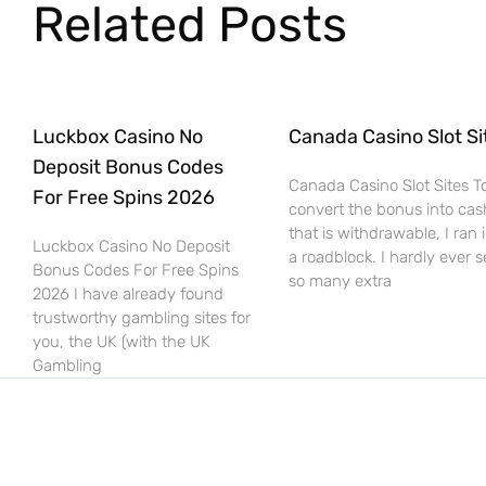
Related Posts
Luckbox Casino No
Canada Casino Slot Si
Deposit Bonus Codes
Canada Casino Slot Sites T
For Free Spins 2026
convert the bonus into cas
that is withdrawable, I ran 
Luckbox Casino No Deposit
a roadblock. I hardly ever 
Bonus Codes For Free Spins
so many extra
2026 I have already found
trustworthy gambling sites for
you, the UK (with the UK
Gambling