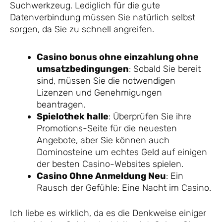
Suchwerkzeug. Lediglich für die gute
Datenverbindung müssen Sie natürlich selbst
sorgen, da Sie zu schnell angreifen.
Casino bonus ohne einzahlung ohne
umsatzbedingungen
: Sobald Sie bereit
sind, müssen Sie die notwendigen
Lizenzen und Genehmigungen
beantragen.
Spielothek halle
: Überprüfen Sie ihre
Promotions-Seite für die neuesten
Angebote, aber Sie können auch
Dominosteine um echtes Geld auf einigen
der besten Casino-Websites spielen.
Casino Ohne Anmeldung Neu
: Ein
Rausch der Gefühle: Eine Nacht im Casino.
Ich liebe es wirklich, da es die Denkweise einiger