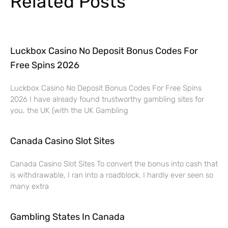
Related Posts
Luckbox Casino No Deposit Bonus Codes For
Free Spins 2026
Luckbox Casino No Deposit Bonus Codes For Free Spins
2026 I have already found trustworthy gambling sites for
you, the UK (with the UK Gambling
Canada Casino Slot Sites
Canada Casino Slot Sites To convert the bonus into cash that
is withdrawable, I ran into a roadblock. I hardly ever seen so
many extra
Gambling States In Canada