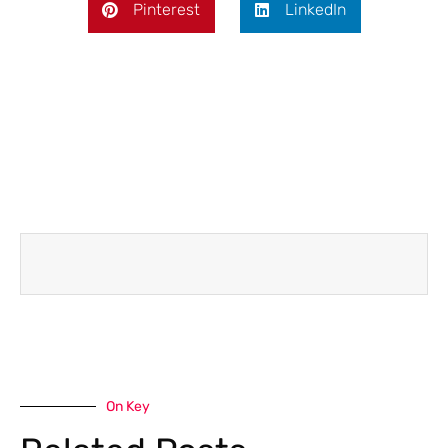
Pinterest
LinkedIn
On Key