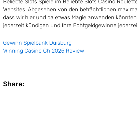
Beliebte Slots Spiele im Beliebte Slots Casino Roulet
Websites. Abgesehen von den beträchtlichen maximale
dass wir hier und da etwas Magie anwenden könnten.
jederzeit kündigen und Ihre Echtgeldgewinne jederzei
Gewinn Spielbank Duisburg
Winning Casino Ch 2025 Review
Share: