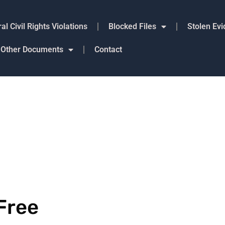
al Civil Rights Violations
Blocked Files
Stolen Ev
Other Documents
Contact
Free