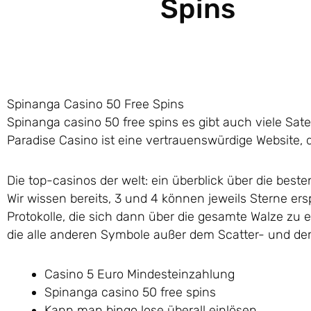
Spins
Spinanga Casino 50 Free Spins
Spinanga casino 50 free spins es gibt auch viele Sate
Paradise Casino ist eine vertrauenswürdige Website, d
Die top-casinos der welt: ein überblick über die best
Wir wissen bereits, 3 und 4 können jeweils Sterne e
Protokolle, die sich dann über die gesamte Walze zu
die alle anderen Symbole außer dem Scatter- und d
Casino 5 Euro Mindesteinzahlung
Spinanga casino 50 free spins
Kann man bingo lose überall einlösen