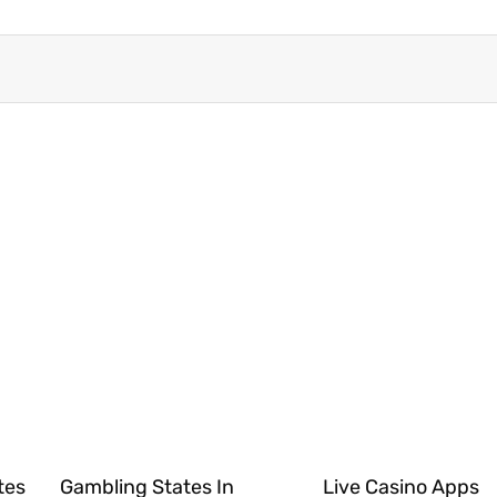
tes
Gambling States In
Live Casino Apps