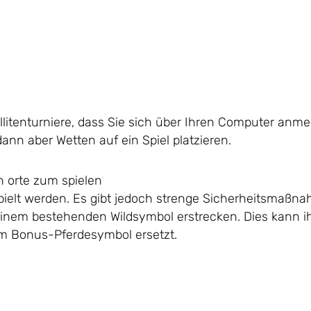
llitenturniere, dass Sie sich über Ihren Computer anme
ann aber Wetten auf ein Spiel platzieren.
en orte zum spielen
rspielt werden. Es gibt jedoch strenge Sicherheitsmaß
 einem bestehenden Wildsymbol erstrecken. Dies kann i
em Bonus-Pferdesymbol ersetzt.