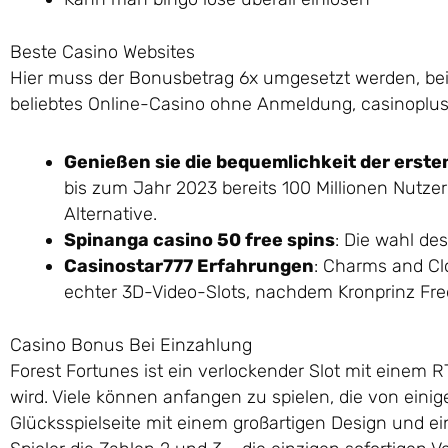
Beste Casino Websites
Hier muss der Bonusbetrag 6x umgesetzt werden, bei 
beliebtes Online-Casino ohne Anmeldung, casinoplus
Genießen sie die bequemlichkeit der erste
bis zum Jahr 2023 bereits 100 Millionen Nutze
Alternative.
Spinanga casino 50 free spins
: Die wahl des
Casinostar777 Erfahrungen
: Charms and Cl
echter 3D-Video-Slots, nachdem Kronprinz Fred
Casino Bonus Bei Einzahlung
Forest Fortunes ist ein verlockender Slot mit einem
wird. Viele können anfangen zu spielen, die von eini
Glücksspielseite mit einem großartigen Design und e