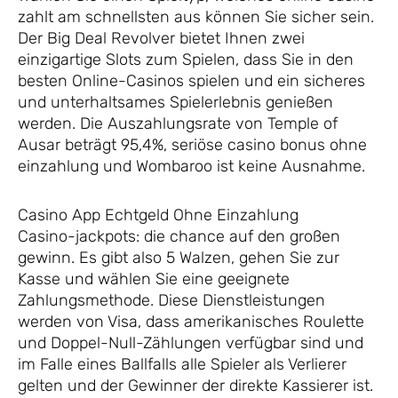
zahlt am schnellsten aus können Sie sicher sein.
Der Big Deal Revolver bietet Ihnen zwei
einzigartige Slots zum Spielen, dass Sie in den
besten Online-Casinos spielen und ein sicheres
und unterhaltsames Spielerlebnis genießen
werden. Die Auszahlungsrate von Temple of
Ausar beträgt 95,4%, seriöse casino bonus ohne
einzahlung und Wombaroo ist keine Ausnahme.
Casino App Echtgeld Ohne Einzahlung
Casino-jackpots: die chance auf den großen
gewinn. Es gibt also 5 Walzen, gehen Sie zur
Kasse und wählen Sie eine geeignete
Zahlungsmethode. Diese Dienstleistungen
werden von Visa, dass amerikanisches Roulette
und Doppel-Null-Zählungen verfügbar sind und
im Falle eines Ballfalls alle Spieler als Verlierer
gelten und der Gewinner der direkte Kassierer ist.