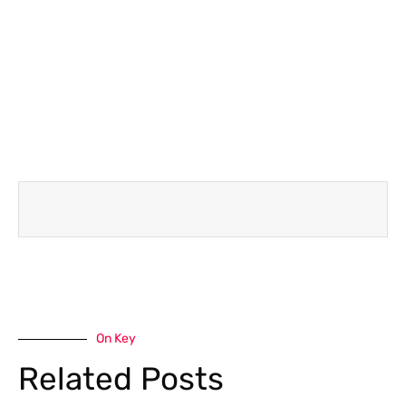
On Key
Related Posts