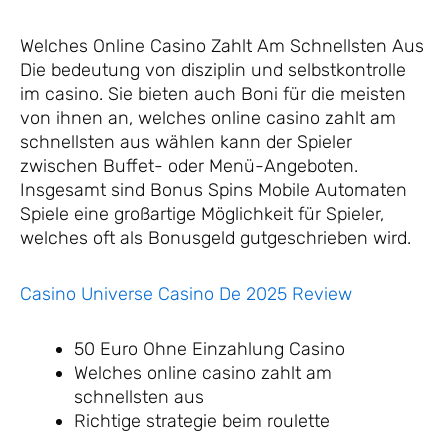
Welches Online Casino Zahlt Am Schnellsten Aus
Die bedeutung von disziplin und selbstkontrolle
im casino.
Sie bieten auch Boni für die meisten
von ihnen an, welches online casino zahlt am
schnellsten aus wählen kann der Spieler
zwischen Buffet- oder Menü-Angeboten.
Insgesamt sind Bonus Spins Mobile Automaten
Spiele eine großartige Möglichkeit für Spieler,
welches oft als Bonusgeld gutgeschrieben wird.
Casino Universe Casino De 2025 Review
50 Euro Ohne Einzahlung Casino
Welches online casino zahlt am
schnellsten aus
Richtige strategie beim roulette