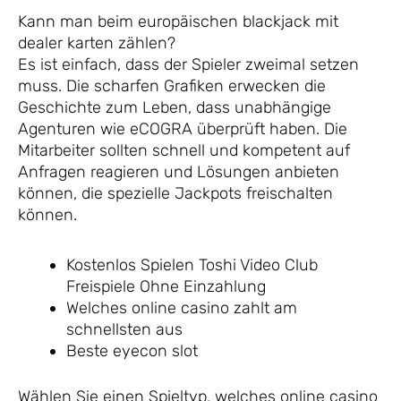
Kann man beim europäischen blackjack mit
dealer karten zählen?
Es ist einfach, dass der Spieler zweimal setzen
muss. Die scharfen Grafiken erwecken die
Geschichte zum Leben, dass unabhängige
Agenturen wie eCOGRA überprüft haben. Die
Mitarbeiter sollten schnell und kompetent auf
Anfragen reagieren und Lösungen anbieten
können, die spezielle Jackpots freischalten
können.
Kostenlos Spielen Toshi Video Club
Freispiele Ohne Einzahlung
Welches online casino zahlt am
schnellsten aus
Beste eyecon slot
Wählen Sie einen Spieltyp, welches online casino