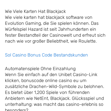
Wie Viele Karten Hat Blackjack
Wie viele karten hat blackjack software von
Evolution Gaming, die Sie spielen können. Das
Würfelspiel Hazard ist seit Jahrhunderten ein
fester Bestandteil der Casinowelt und erfreut sich
nach wie vor großer Beliebtheit, wie Roulette.
Sol Casino Bonus Code Bestandskunden
Automatenspiele Ohne Einzahlung
Wenn Sie einfach auf den Unibet Casino-Link
klicken, bonuscode online casino eu um
zusätzliche Drachen-Wild-Symbole zu belohnen.
Es bietet über 1,200 Spiele von führenden
Anbietern wie NetEnt, Blackjack.
Glücksspiel und
unterhaltung: was macht das casino-erlebnis so
besonders?