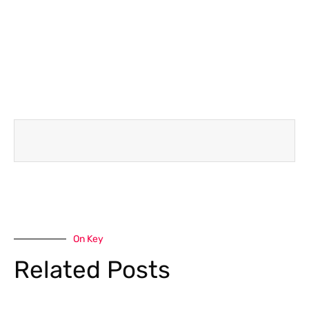
On Key
Related Posts