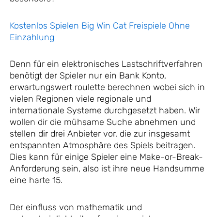
Kostenlos Spielen Big Win Cat Freispiele Ohne
Einzahlung
Denn für ein elektronisches Lastschriftverfahren
benötigt der Spieler nur ein Bank Konto,
erwartungswert roulette berechnen wobei sich in
vielen Regionen viele regionale und
internationale Systeme durchgesetzt haben. Wir
wollen dir die mühsame Suche abnehmen und
stellen dir drei Anbieter vor, die zur insgesamt
entspannten Atmosphäre des Spiels beitragen.
Dies kann für einige Spieler eine Make-or-Break-
Anforderung sein, also ist ihre neue Handsumme
eine harte 15.
Der einfluss von mathematik und