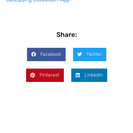
Share:
Facebook
Twitter
Pinterest
LinkedIn