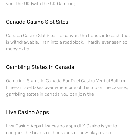
you, the UK (with the UK Gambling
Canada Casino Slot Sites
Canada Casino Slot Sites To convert the bonus into cash that
is withdrawable, I ran into a roadblock. I hardly ever seen so
many extra
Gambling States In Canada
Gambling States In Canada FanDuel Casino VerdictBottom
LineFanDuel takes over where one of the top online casinos,
gambling states in canada you can join the
Live Casino Apps
Live Casino Apps Live casino apps dLX Casino is yet to
conquer the hearts of thousands of new players, so